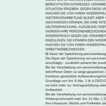
BERECHTIGTEN INTERESSES VERARBEI
SITUATION ERGEBEN, GEGEN DIESE 
MACHEN SIE VON IHREM WIDERSPRUC
WEITERVERARBEITUNG BLEIBT ABER
NACHWEISEN KÖNNEN, DIE IHRE INT
GELTENDMACHUNG, AUSÜBUNG ODER
WERDEN IHRE PERSONENBEZOGENEN D
WIDERSPRUCH GEGEN DIE VERARBEI
EINZULEGEN. SIE KÖNNEN DEN WIDE
MACHEN SIE VON IHREM WIDERSPRU
DIREKTWERBEZWECKEN.
8) Dauer der Speicherung personenbezo
Die Dauer der Speicherung von personen
einschlägig – zusätzlich anhand der jewe
Bei der Verarbeitung von personenbezoge
betroffenen Daten so lange gespeichert, b
Existieren gesetzliche Aufbewahrungsfris
Grundlage von Art. 6 Abs. 1 lit. b DSGV
sie nicht mehr zur Vertragserfüllung ode
fortbesteht.
Bei der Verarbeitung von personenbezoge
Widerspruchsrecht nach Art. 21 Abs. 1 
Ihre Interessen, Rechte und Freiheiten 