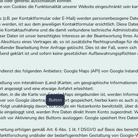
e oder generell ausschließen können.
e von Cookies die Funktionalität unserer Website eingeschränkt sein ka
(z.B. per Kontaktformular oder E-Mail) werden personenbezogene Date
werden, ist aus dem jeweiligen Kontaktformular ersichtlich. Diese Dat
die Kontaktaufnahme und die damit verbundene technische Administrati
ser Daten ist unser berechtigtes Interesse an der Beantwortung Ihres Anl
bschluss eines Vertrages ab, so ist zusätzliche Rechtsgrundlage für die 
ender Bearbeitung Ihrer Anfrage gelöscht. Dies ist der Fall, wenn si
eßend geklärt ist und sofern keine gesetzlichen Aufbewahrungspflichten
ndienst des folgenden Anbieters: Google Maps (API) von Google Irelan
ellung von interaktiven (Land-)Karten, um geographische Informationen 
t angezeigt und eine etwaige Anfahrt erleichtert.
eiten, in die die Karte von Google Maps eingebunden ist, werden Inform
Button
Button
rver von Google übertragen und dort gespeichert, hierbei kann es auch z
olgt unabhängig davon, ob Google ein Nutzerkonto bereitstellt, über da
e eingeloggt sind, werden Ihre Daten direkt Ihrem Konto zugeordnet. W
ch vor Aktivierung des Buttons ausloggen. Google speichert Ihre Daten (
rtung erfolgen gemäß Art. 6 Abs. 1 lit. f DSGVO auf Basis des berecht
arktforschung und/oder der bedarfsgerechten Gestaltung von Google-We