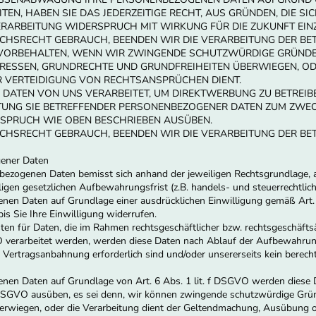
TEN, HABEN SIE DAS JEDERZEITIGE RECHT, AUS GRÜNDEN, DIE S
VERARBEITUNG WIDERSPRUCH MIT WIRKUNG FÜR DIE ZUKUNFT EIN
HSRECHT GEBRAUCH, BEENDEN WIR DIE VERARBEITUNG DER BET
 VORBEHALTEN, WENN WIR ZWINGENDE SCHUTZWÜRDIGE GRÜNDE
ERESSEN, GRUNDRECHTE UND GRUNDFREIHEITEN ÜBERWIEGEN, O
 VERTEIDIGUNG VON RECHTSANSPRÜCHEN DIENT.
ATEN VON UNS VERARBEITET, UM DIREKTWERBUNG ZU BETREIBEN,
TUNG SIE BETREFFENDER PERSONENBEZOGENER DATEN ZUM ZWE
RSPRUCH WIE OBEN BESCHRIEBEN AUSÜBEN.
CHSRECHT GEBRAUCH, BEENDEN WIR DIE VERARBEITUNG DER BE
gener Daten
bezogenen Daten bemisst sich anhand der jeweiligen Rechtsgrundlage,
iligen gesetzlichen Aufbewahrungsfrist (z.B. handels- und steuerrechtli
nen Daten auf Grundlage einer ausdrücklichen Einwilligung gemäß Art.
is Sie Ihre Einwilligung widerrufen.
ten für Daten, die im Rahmen rechtsgeschäftlicher bzw. rechtsgeschäfts
O verarbeitet werden, werden diese Daten nach Ablauf der Aufbewahrung
r Vertragsanbahnung erforderlich sind und/oder unsererseits kein berech
nen Daten auf Grundlage von Art. 6 Abs. 1 lit. f DSGVO werden diese Da
DSGVO ausüben, es sei denn, wir können zwingende schutzwürdige Gründ
überwiegen, oder die Verarbeitung dient der Geltendmachung, Ausübung 