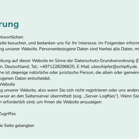
rung
ntwortlichen
site besuchen, und bedanken uns für Ihr Interesse. Im Folgenden infor
unserer Website. Personenbezogene Daten sind hierbei alle Daten, mit d
beitung auf dieser Website im Sinne der Datenschutz-Grundverordnung 
, Deutschland, Tel.: +4971228296625, E-Mail: uteschipfer@schipfly.de. 
ist diejenige natürliche oder juristische Person, die allein oder geme
ogenen Daten entscheidet.
 Website
g unserer Website, also wenn Sie sich nicht registrieren oder uns ander
owser an den Seitenserver übermittelt (sog. „Server-Logfiles“). Wenn Si
h erforderlich sind, um Ihnen die Website anzuzeigen:
ugriffes
ie Seite gelangten