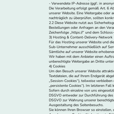
- Verwendete IP-Adresse (ggf.: in anony
Die Verarbeitung erfolgt gemäß Art. 6 Ab
unserer Website. Eine Weitergabe oder an
nachträglich zu überprüfen, sollten konk
2.2 Diese Website nutzt aus Sicherheits
Bestellungen oder Anfragen an den Veran
Zeichenfolge „https://“ und dem Schloss
3) Hosting & Content-Delivery-Network
Für das Hosting unserer Website und die 
Sub-Unternehmer ausschließlich auf Serv
Sämtliche auf unserer Website erhobenen
Wir haben mit dem Anbieter einen Auftra
unberechtigte Weitergabe an Dritte unter
4) Cookies
Um den Besuch unserer Website attraktiv
Textdateien, die auf Ihrem Endgerät abg
„Session-Cookies“), teilweise verbleiben
„persistente Cookies“). Im letzteren Fa
Sofern durch einzelne von uns eingesetzt
DSGVO entweder zur Durchführung des Vert
DSGVO zur Wahrung unserer berechtigten 
Ausgestaltung des Seitenbesuchs.
Sie können Ihren Browser so einstellen,