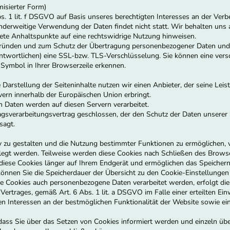
misierter Form)
s. 1 lit. f DSGVO auf Basis unseres berechtigten Interesses an der Verbe
derweitige Verwendung der Daten findet nicht statt. Wir behalten uns al
rete Anhaltspunkte auf eine rechtswidrige Nutzung hinweisen.
gründen und zum Schutz der Übertragung personenbezogener Daten und an
twortlichen) eine SSL-bzw. TLS-Verschlüsselung. Sie können eine vers
-Symbol in Ihrer Browserzeile erkennen.
Darstellung der Seiteninhalte nutzen wir einen Anbieter, der seine Lei
ern innerhalb der Europäischen Union erbringt.
 Daten werden auf diesen Servern verarbeitet.
gsverarbeitungsvertrag geschlossen, der den Schutz der Daten unserer S
sagt.
 zu gestalten und die Nutzung bestimmter Funktionen zu ermöglichen, v
elegt werden. Teilweise werden diese Cookies nach Schließen des Brows
 diese Cookies länger auf Ihrem Endgerät und ermöglichen das Speichern
ll können Sie die Speicherdauer der Übersicht zu den Cookie-Einstellun
e Cookies auch personenbezogene Daten verarbeitet werden, erfolgt die 
rages, gemäß Art. 6 Abs. 1 lit. a DSGVO im Falle einer erteilten Einwi
Interessen an der bestmöglichen Funktionalität der Website sowie ein
 dass Sie über das Setzen von Cookies informiert werden und einzeln ü