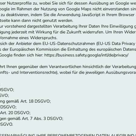
eser Nutzerprofile zu, wobei Sie sich für dessen Ausübung an Google 
oogle im Rahmen der Nutzung von Google Maps nicht einverstanden sind
zu deaktivieren, indem Sie die Anwendung JavaScript in Ihrem Browser
etseite kann dann nicht genutzt werden.
 zur vorstehend dargestellten Verarbeitung Ihrer Daten Ihre Einwilligung
lligung jederzeit mit Wirkung für die Zukunft widerrufen. Um Ihren Wider
 Vornahme eines Widerspruchs.
 sich der Anbieter dem EU-US-Datenschutzrahmen (EU-US Data Privacy
 der Europäischen Kommission die Einhaltung des europäischen Datensch
le finden sich hier: https://business.safety.google/intl/de/privacy/
rt Ihnen gegenüber dem Verantwortlichen hinsichtlich der Verarbeitun
fts- und Interventionsrechte), wobei für die jeweiligen Ausübungsvor
;
 DSGVO;
SGVO;
tung gemäß Art. 18 DSGVO;
19 DSGVO;
 Art. 20 DSGVO;
gungen gemäß Art. 7 Abs. 3 DSGVO;
 DSGVO.
RESSENABWÄGUNG IHRE PERSONENBEZOGENEN DATEN AUFGRUND