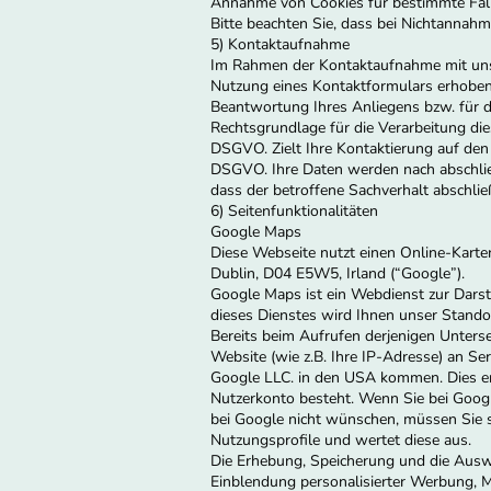
Annahme von Cookies für bestimmte Fäll
Bitte beachten Sie, dass bei Nichtannahm
5) Kontaktaufnahme
Im Rahmen der Kontaktaufnahme mit uns 
Nutzung eines Kontaktformulars erhoben 
Beantwortung Ihres Anliegens bzw. für 
Rechtsgrundlage für die Verarbeitung die
DSGVO. Zielt Ihre Kontaktierung auf den A
DSGVO. Ihre Daten werden nach abschließ
dass der betroffene Sachverhalt abschli
6) Seitenfunktionalitäten
Google Maps
Diese Webseite nutzt einen Online-Karte
Dublin, D04 E5W5, Irland (“Google”).
Google Maps ist ein Webdienst zur Darst
dieses Dienstes wird Ihnen unser Standor
Bereits beim Aufrufen derjenigen Unters
Website (wie z.B. Ihre IP-Adresse) an Se
Google LLC. in den USA kommen. Dies erf
Nutzerkonto besteht. Wenn Sie bei Googl
bei Google nicht wünschen, müssen Sie si
Nutzungsprofile und wertet diese aus.
Die Erhebung, Speicherung und die Auswe
Einblendung personalisierter Werbung, M